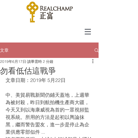
文章
2019年6月17日
讀畢需時 2 分鐘
勿看低估這戰爭
文章日期：2019年 5月22日 
中、美貿易戰新聞仍鋪天蓋地，上週華
為被封殺，昨日到航拍機生產商大疆，
今天又到以海康威視為首的一眾視頻監
視系統。所用的方法是起初以輿論抹
黑，繼而警告盟友，進一步是停止為企
業供應零部似件 ...