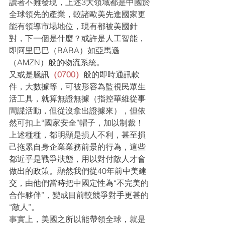
讀者不難發現，上述3大領域都是中國於
全球領先的產業，較諸歐美先進國家更
能有領導市場地位，現有都被美國針
對，下一個是什麼？或許是人工智能，
即阿里巴巴（BABA）如亞馬遜
（AMZN）般的物流系統。
又或是騰訊
（0700）
般的即時通訊軟
件，大數據等，可被形容為監視民眾生
活工具，就算無證無據（指控華維從事
間諜活動，但從沒拿出證據來），但依
然可扣上“國家安全”帽子，加以制裁！
上述種種，都明顯是損人不利，甚至損
己拖累自身企業業務前景的行為，這些
都近乎是戰爭狀態，用以對付敵人才會
做出的政策。顯然我們從40年前中美建
交，由他們當時把中國定性為“不完美的
合作夥伴”，變成目前較競爭對手更甚的
“敵人”。
事實上，美國之所以能帶領全球，就是