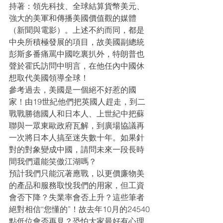
持著：領先科技、全球結算貨幣美元、
強大的美軍和傳播美國價值觀的媒體
（新聞與電影）。上述不約而同，都是
中央所積極發展的項目，故美國副總統
彭斯多番痛罵中國吃裏扒外，特朗普也
聲於霍氏訪問中明言，在他任內中國休
想取代美國領導全球！
參考過去，美國是一個絕不好惹的國
家！由19世紀他們把英國人趕走，到二
戰戰勝德國人和日本人、上世紀中把蘇
聯與一眾東歐政府瓦解，到廣場協議再
一次將日本人搞至迷失數十年。如果針
對的對象變成中國，請問未來一段長時
間我們還能笑傲江湖嗎？
預計我們只能沉著應戰，以更價廉物美
的產品和服務取悅我們的用家，但工資
會否下降？失業率會否上升？這些筆者
絕對相信“您懂的”！故去年10月的24540
點低位會否再見？恐怕大家最好有心理